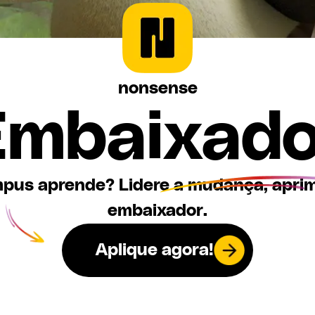
nonsense
Embaixado
ampus aprende? Lidere a mudança, apr
embaixador.
Aplique agora!