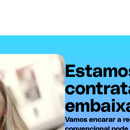
Estamo
contra
embaix
Vamos encarar a re
convencional pode 