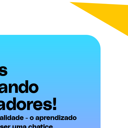
s
tando
adores!
alidade - o aprendizado
ser uma chatice,