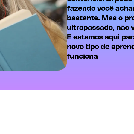
fazendo você acha
bastante. Mas o pr
ultrapassado, não 
E estamos aqui pa
novo tipo de apren
funciona