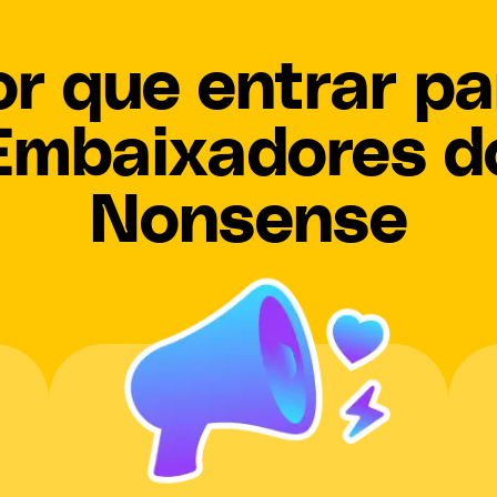
or que entrar pa
Embaixadores d
Nonsense