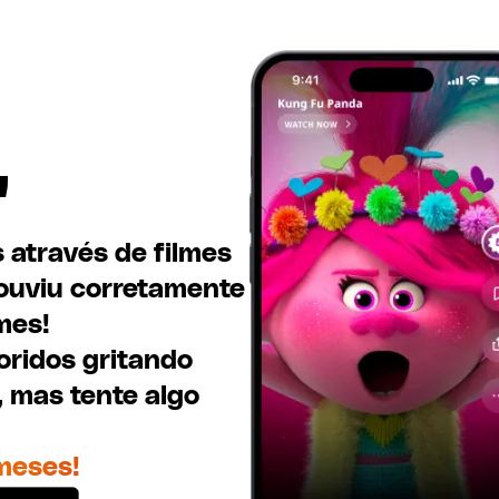
"
 através de filmes
 ouviu corretamente
mes!
oridos gritando
 mas tente algo
meses!